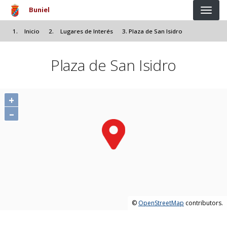
Pasar al contenido principal
Buniel
Inicio
Lugares de Interés
Plaza de San Isidro
Plaza de San Isidro
+
–
©
OpenStreetMap
contributors.