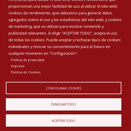
proporcionan una mejor facilidad de uso al utilizar el sitio web;
INICIAR SESIÓN
cookies de rendimiento, que utilizamos para generar datos
MAPA WEB
agregados sobre el uso y las estadísticas del sitio web; y cookies
de marketing, que se utilizan para mostrar contenido y
publicidad relevantes. Si elige "ACEPTAR TODO", acepta el uso
de todas las cookies. Puede aceptar y rechazar tipos de cookies
individuales y revocar su consentimiento para el futuro en
cualquier momento en "Configuración".
Política de privacidad
Imprimir
Politica de Cookies
CONFIGURAR COOKIES
Aviso Legal
Política de privacidad
Política de Cookies
DENEGAR TODO
Declaración de accesibilidad
ACEPTAR TODO
Diputación de Burgos